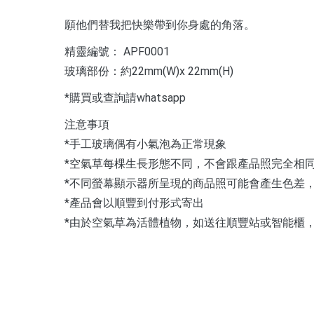
願他們替我把快樂帶到你身處的角落。
精靈編號： APF0001
玻璃部份：約22mm(W)x 22mm(H)
*購買或查詢請whatsapp
注意事項
*手工玻璃偶有小氣泡為正常現象
*空氣草每棵生長形態不同，不會跟產品照完全相
*不同螢幕顯示器所呈現的商品照可能會產生色差
*產品會以順豐到付形式寄出
*由於空氣草為活體植物，如送往順豐站或智能櫃