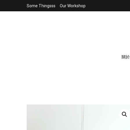
Skip
Some Thingsss
Our Workshop
to
content
關於